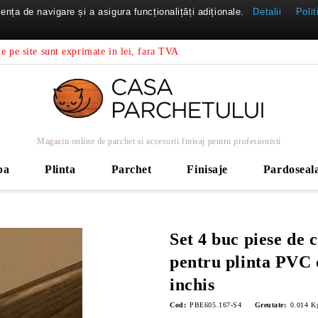
nța de navigare și a asigura funcționalițăți adiționale.
Detalii
Polit
e pe site sunt exprimate in lei, fara TVA
Magazin online de parchet si accesorii finisaj pentru profesionisti
ba
Plinta
Parchet
Finisaje
Pardoseal
Set 4 buc piese de c
pentru plinta PVC 
inchis
Cod:
PBE605.167-S4
Greutate:
0.014
K