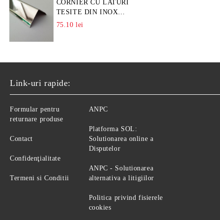
CORNIER CU LATURI
TESITE DIN INOX
L=A=25MM
75.10 lei
Link-uri rapide:
Formular pentru
ANPC
returnare produse
Platforma SOL:
Contact
Solutionarea online a
Disputelor
Confidenţialitate
ANPC - Solutionarea
Termeni si Conditii
alternativa a litigiilor
Politica privind fisierele
cookies