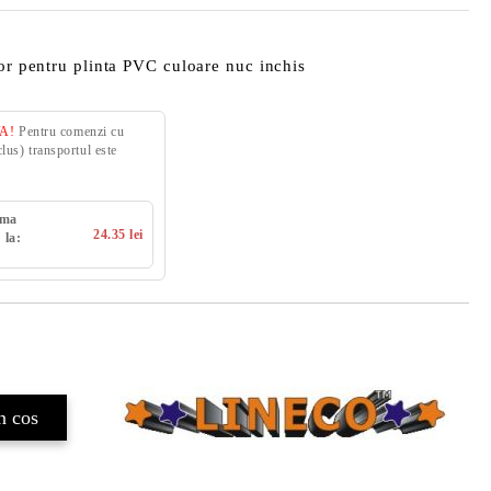
ior pentru plinta PVC culoare nuc inchis
VA!
Pentru comenzi cu
us) transportul este
uma
24.35 lei
 la: