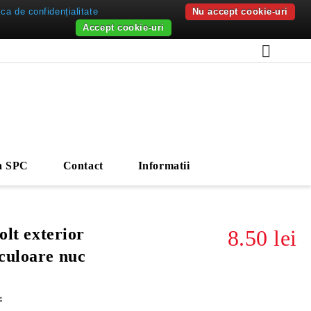
ica de confidențialitate
Nu accept cookie-uri
Accept cookie-uri
a SPC
Contact
Informatii
olt exterior
8.50 lei
culoare nuc
g