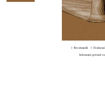
Recomandă
Evalueaz
Informatii privind c