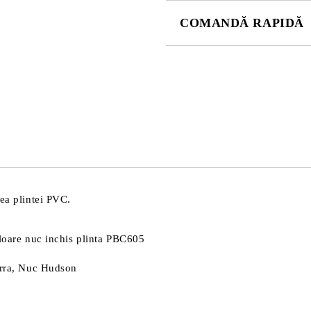
COMANDĂ RAPIDĂ
DOAR 4 CÂMPURI DE COMPLE
Sunt de acord cu
Politica 
Noi vă vom contacta pentru finaliz
rea plintei PVC.
uloare nuc inchis plinta PBC605
Terra, Nuc Hudson