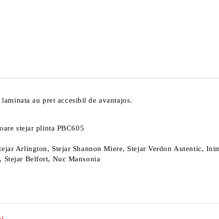
Sunt de acord cu
Politica 
Noi vă vom contacta pentru finaliz
aminata au pret accesibil de avantajos.
loare stejar plinta PBC605
ejar Arlington, Stejar Shannon Miere, Stejar Verdon Autentic, Inim
, Stejar Belfort, Nuc Mansonia