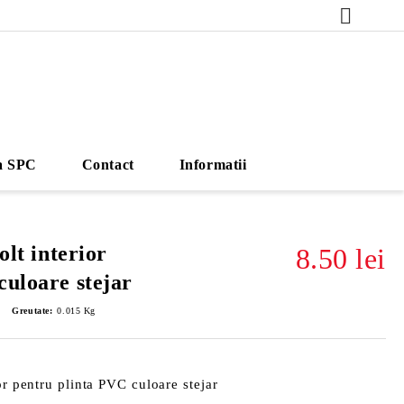
a SPC
Contact
Informatii
olt interior
8.50 lei
culoare stejar
Greutate:
0.015
Kg
or pentru plinta PVC culoare stejar