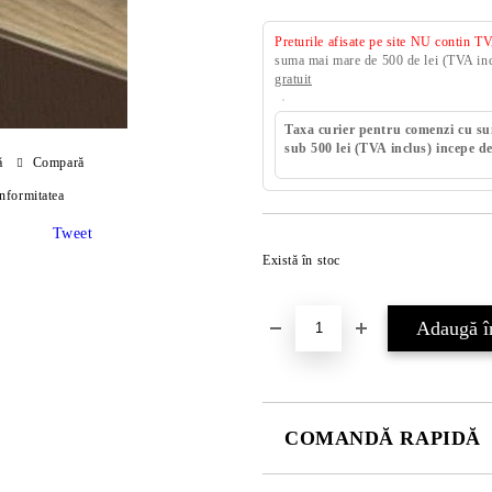
Preturile afisate pe site NU contin T
suma mai mare de 500 de lei (TVA incl
gratuit
Taxa curier pentru comenzi cu s
sub 500 lei (TVA inclus) incepe de
ă
Compară
onformitatea
Tweet
Există în stoc
COMANDĂ RAPIDĂ
DOAR 4 CÂMPURI DE COMPLE