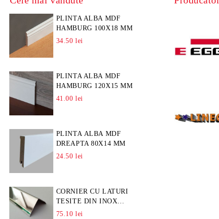
Cele mai vandute
Producator
PLINTA ALBA MDF
HAMBURG 100X18 MM
34.50 lei
PLINTA ALBA MDF
HAMBURG 120X15 MM
41.00 lei
PLINTA ALBA MDF
DREAPTA 80X14 MM
24.50 lei
CORNIER CU LATURI
TESITE DIN INOX
L=A=25MM
75.10 lei