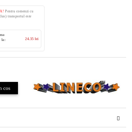
VA!
Pentru comenzi cu
us) transportul este
uma
24.35 lei
 la:
TAT