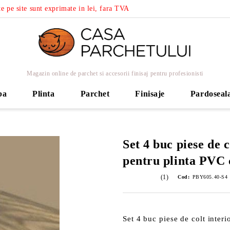
e pe site sunt exprimate in lei, fara TVA
Magazin online de parchet si accesorii finisaj pentru profesionisti
ba
Plinta
Parchet
Finisaje
Pardoseal
Set 4 buc piese de c
pentru plinta PVC 
(1)
Cod:
PBY605.40-S4
Set 4 buc piese de colt interi