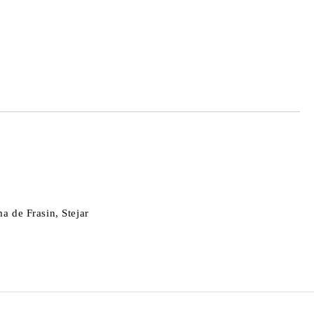
de confidentialitate
area comenzii.
a de Frasin, Stejar