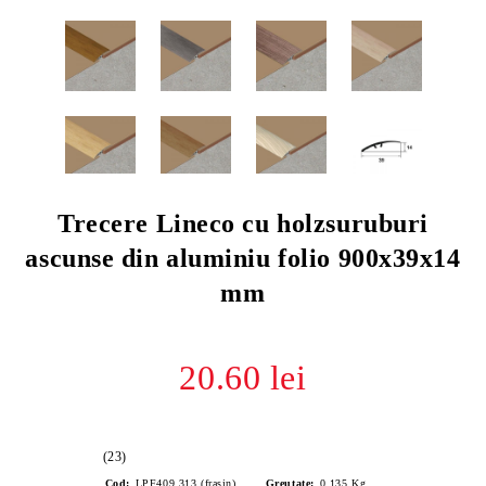
Trecere Lineco cu holzsuruburi
ascunse din aluminiu folio 900x39x14
mm
20.60 lei
(23)
Cod:
LPF409.313 (frasin)
Greutate:
0.135
Kg