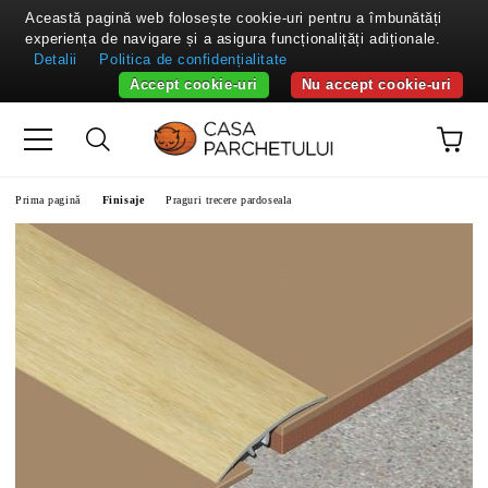
Această pagină web folosește cookie-uri pentru a îmbunătăți
experiența de navigare și a asigura funcționalițăți adiționale.
Detalii
Politica de confidențialitate
Accept cookie-uri
Nu accept cookie-uri
Prima pagină
Finisaje
Praguri trecere pardoseala