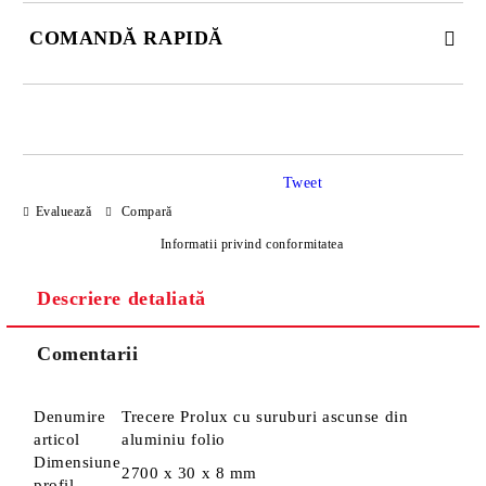
COMANDĂ RAPIDĂ
DOAR 4 CÂMPURI DE COMPLETAT
Tweet
Evaluează
Compară
Informatii privind conformitatea
Descriere detaliată
Sunt de acord cu
Politica de confidentialitate
Noi vă vom contacta pentru finalizarea comenzii.
Comentarii
Denumire
Trecere Prolux cu suruburi ascunse din
articol
aluminiu folio
Dimensiune
2700 x 30 x 8 mm
profil