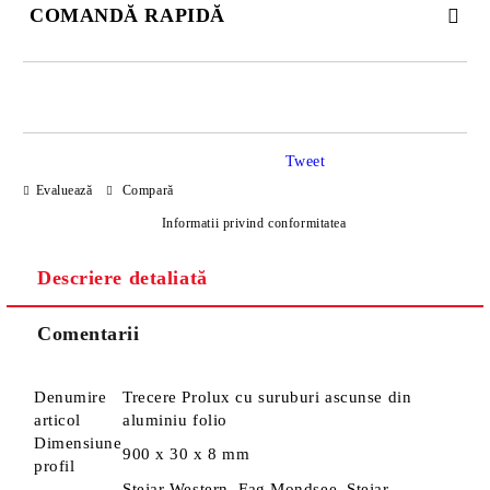
COMANDĂ RAPIDĂ
DOAR 4 CÂMPURI DE COMPLETAT
Tweet
Evaluează
Compară
Informatii privind conformitatea
Descriere detaliată
Sunt de acord cu
Politica de confidentialitate
Noi vă vom contacta pentru finalizarea comenzii.
Comentarii
Denumire
Trecere Prolux cu suruburi ascunse din
articol
aluminiu folio
Dimensiune
900 x 30 x 8 mm
profil
Stejar Western, Fag Mondsee, Stejar