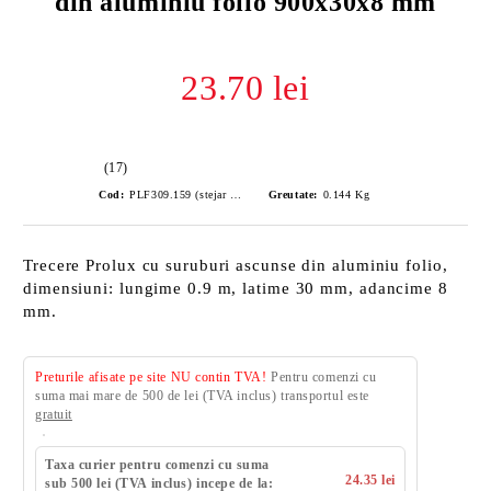
din aluminiu folio 900x30x8 mm
23.70 lei
(17)
Cod:
PLF309.159 (stejar vechi)
Greutate:
0.144
Kg
Trecere Prolux cu suruburi ascunse din aluminiu folio,
dimensiuni: lungime 0.9 m, latime 30 mm, adancime 8
mm.
Preturile afisate pe site NU contin TVA!
Pentru comenzi cu
suma mai mare de 500 de lei (TVA inclus) transportul este
gratuit
Taxa curier pentru comenzi cu suma
24.35 lei
sub 500 lei (TVA inclus) incepe de la: