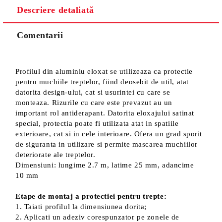
Descriere detaliată
Sunt de acord cu
Politica de confidentialitate
Noi vă vom contacta pentru finalizarea comenzii.
Comentarii
Profilul din aluminiu eloxat se utilizeaza ca protectie
pentru muchiile treptelor, fiind deosebit de util, atat
datorita design-ului, cat si usurintei cu care se
monteaza. Rizurile cu care este prevazut au un
important rol antiderapant. Datorita eloxajului satinat
special, protectia poate fi utilizata atat in spatiile
exterioare, cat si in cele interioare. Ofera un grad sporit
de siguranta in utilizare si permite mascarea muchiilor
deteriorate ale treptelor.
Dimensiuni: lungime 2.7 m, latime 25 mm, adancime
10 mm
Etape de montaj a protectiei pentru trepte:
1. Taiati profilul la dimensiunea dorita;
2. Aplicati un adeziv corespunzator pe zonele de