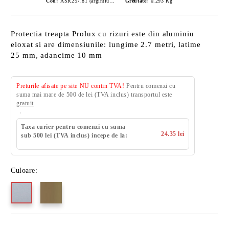
Cod:
ASR257.81 (argintiu satinat)
Greutate:
0.293
Kg
Protectia treapta Prolux cu rizuri este din aluminiu
eloxat si are dimensiunile: lungime 2.7 metri, latime
25 mm, adancime 10 mm
Preturile afisate pe site NU contin TVA!
Pentru comenzi cu
suma mai mare de 500 de lei (TVA inclus) transportul este
gratuit
Taxa curier pentru comenzi cu suma
24.35 lei
sub 500 lei (TVA inclus) incepe de la:
Culoare: