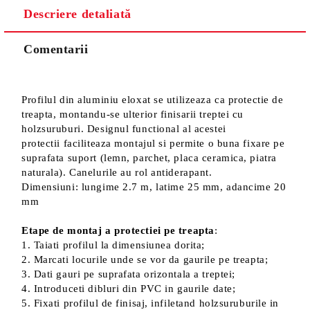
Descriere detaliată
Sunt de acord cu
Politica de confidentialitate
Noi vă vom contacta pentru finalizarea comenzii.
Comentarii
Profilul din aluminiu eloxat se utilizeaza ca protectie de
treapta, montandu-se ulterior finisarii treptei cu
holzsuruburi. Designul functional al acestei
protectii faciliteaza montajul si permite o buna fixare pe
suprafata suport (lemn, parchet, placa ceramica, piatra
naturala). Canelurile au rol antiderapant.
Dimensiuni: lungime 2.7 m, latime 25 mm, adancime 20
mm
Etape de montaj a protectiei pe treapta
:
1. Taiati profilul la dimensiunea dorita;
2. Marcati locurile unde se vor da gaurile pe treapta;
3. Dati gauri pe suprafata orizontala a treptei;
4. Introduceti dibluri din PVC in gaurile date;
5. Fixati profilul de finisaj, infiletand holzsuruburile in