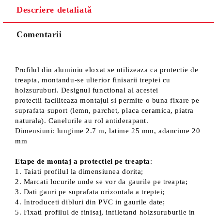
Descriere detaliată
Sunt de acord cu
Politica de confidentialitate
Noi vă vom contacta pentru finalizarea comenzii.
Comentarii
Profilul din aluminiu eloxat se utilizeaza ca protectie de
treapta, montandu-se ulterior finisarii treptei cu
holzsuruburi. Designul functional al acestei
protectii faciliteaza montajul si permite o buna fixare pe
suprafata suport (lemn, parchet, placa ceramica, piatra
naturala). Canelurile au rol antiderapant.
Dimensiuni: lungime 2.7 m, latime 25 mm, adancime 20
mm
Etape de montaj a protectiei pe treapta
:
1. Taiati profilul la dimensiunea dorita;
2. Marcati locurile unde se vor da gaurile pe treapta;
3. Dati gauri pe suprafata orizontala a treptei;
4. Introduceti dibluri din PVC in gaurile date;
5. Fixati profilul de finisaj, infiletand holzsuruburile in