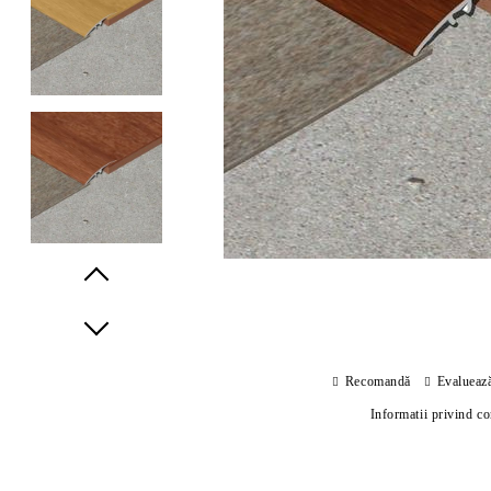
Prev
Next
Recomandă
Evalueaz
Informatii privind c