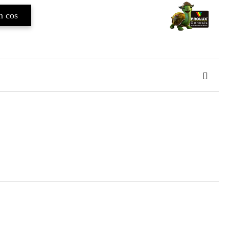
TAT
de confidentialitate
area comenzii.