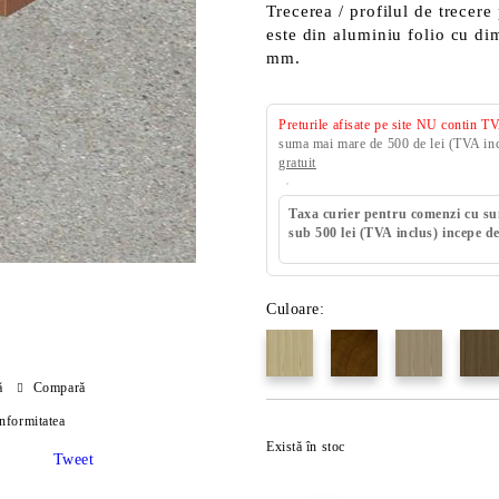
Trecerea / profilul de trecer
este din aluminiu folio cu d
mm.
Preturile afisate pe site NU contin T
suma mai mare de 500 de lei (TVA incl
gratuit
Taxa curier pentru comenzi cu s
sub 500 lei (TVA inclus) incepe de
Culoare:
ă
Compară
onformitatea
Există în stoc
Tweet