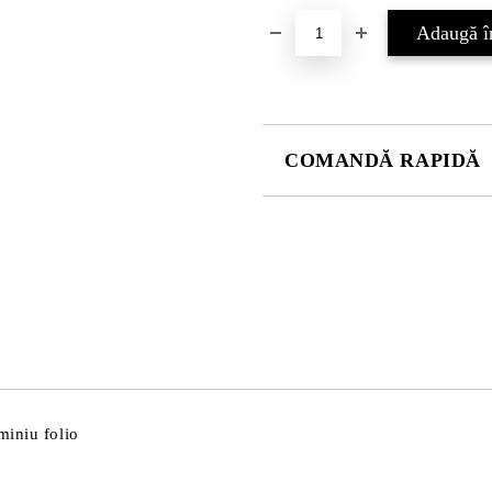
COMANDĂ RAPIDĂ
DOAR 4 CÂMPURI DE COMPLE
Sunt de acord cu
Politica 
Noi vă vom contacta pentru finaliz
miniu folio