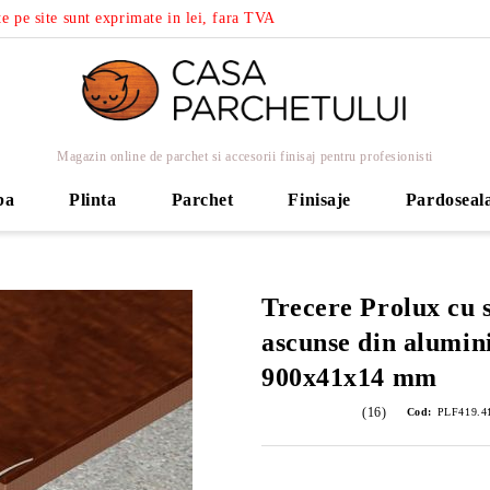
e pe site sunt exprimate in lei, fara TVA
Magazin online de parchet si accesorii finisaj pentru profesionisti
ba
Plinta
Parchet
Finisaje
Pardoseal
Trecere Prolux cu 
ascunse din alumini
900x41x14 mm
(16)
Cod:
PLF419.4