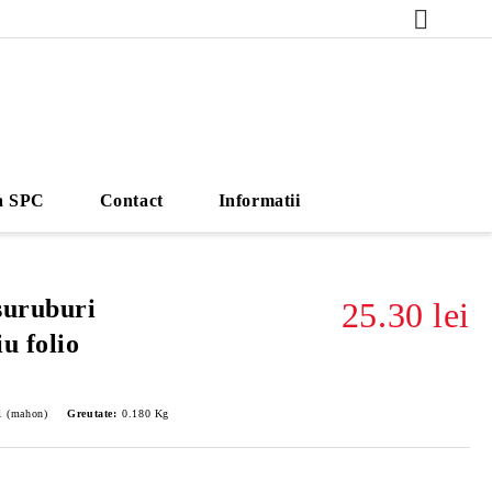
a SPC
Contact
Informatii
suruburi
25.30 lei
u folio
1 (mahon)
Greutate:
0.180
Kg