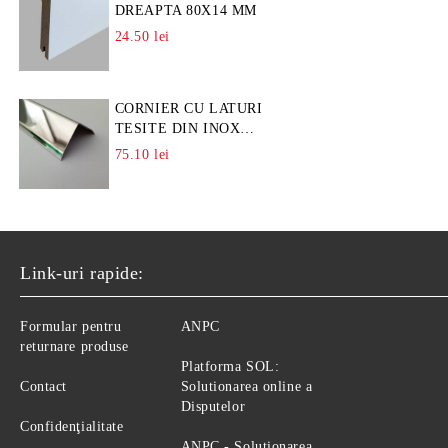
DREAPTA 80X14 MM
24.50 lei
CORNIER CU LATURI
TESITE DIN INOX
L=A=25MM
75.10 lei
Link-uri rapide:
Formular pentru
ANPC
returnare produse
Platforma SOL:
Contact
Solutionarea online a
Disputelor
Confidenţialitate
ANPC - Solutionarea