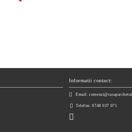
Informatii contact:
Email:
comenzi@casaparchetul
Telefon:
0748 037 071