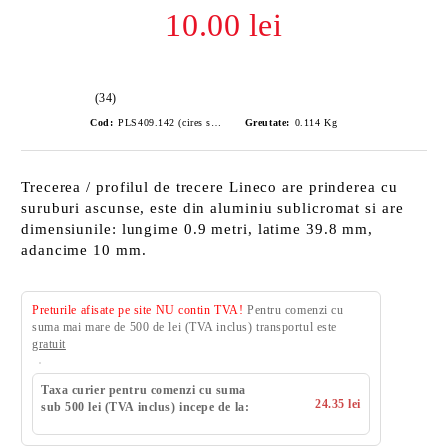
10.00 lei
(34)
Cod:
PLS409.142 (cires salbatic)
Greutate:
0.114
Kg
Trecerea / profilul de trecere Lineco are prinderea cu
suruburi ascunse, este din aluminiu sublicromat si are
dimensiunile: lungime 0.9 metri, latime 39.8 mm,
adancime 10 mm.
Preturile afisate pe site NU contin TVA!
Pentru comenzi cu
suma mai mare de 500 de lei (TVA inclus) transportul este
gratuit
Taxa curier pentru comenzi cu suma
24.35 lei
sub 500 lei (TVA inclus) incepe de la: