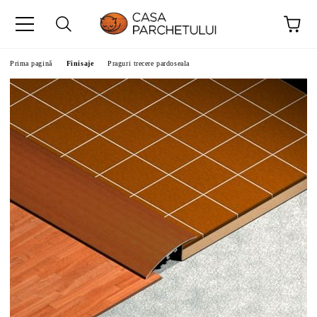
Prima pagină
Finisaje
Praguri trecere pardoseala