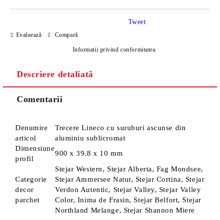
Tweet
Evaluează
Compară
Informatii privind conformitatea
Descriere detaliată
Sunt de acord cu
Politica de confidentialitate
Noi vă vom contacta pentru finalizarea comenzii.
Comentarii
Denumire
Trecere Lineco cu suruburi ascunse din
articol
aluminiu sublicromat
Dimensiune
900 x 39.8 x 10 mm
profil
Stejar Western, Stejar Alberta, Fag Mondsee,
Categorie
Stejar Ammersee Natur, Stejar Cortina, Stejar
decor
Verdon Autentic, Stejar Valley, Stejar Valley
parchet
Color, Inima de Frasin, Stejar Belfort, Stejar
Northland Melange, Stejar Shannon Miere