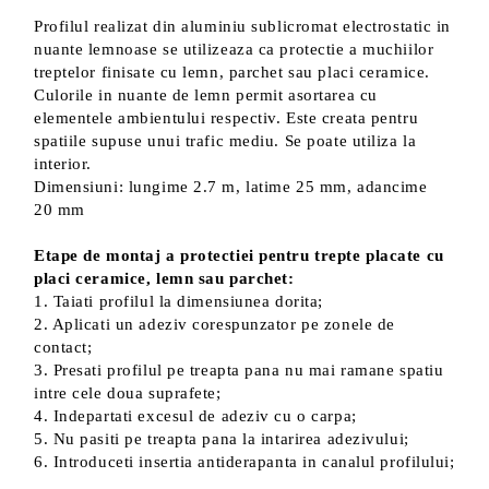
Profilul realizat din aluminiu sublicromat electrostatic in
nuante lemnoase se utilizeaza ca protectie a muchiilor
treptelor finisate cu lemn, parchet sau placi ceramice.
Culorile in nuante de lemn permit asortarea cu
elementele ambientului respectiv. Este creata pentru
spatiile supuse unui trafic mediu. Se poate utiliza la
interior.
Dimensiuni: lungime 2.7 m, latime 25 mm, adancime
20 mm
Etape de montaj a protectiei pentru trepte placate cu
placi ceramice, lemn sau parchet:
1. Taiati profilul la dimensiunea dorita;
2. Aplicati un adeziv corespunzator pe zonele de
contact;
3. Presati profilul pe treapta pana nu mai ramane spatiu
intre cele doua suprafete;
4. Indepartati excesul de adeziv cu o carpa;
5. Nu pasiti pe treapta pana la intarirea adezivului;
6. Introduceti insertia antiderapanta in canalul profilului;