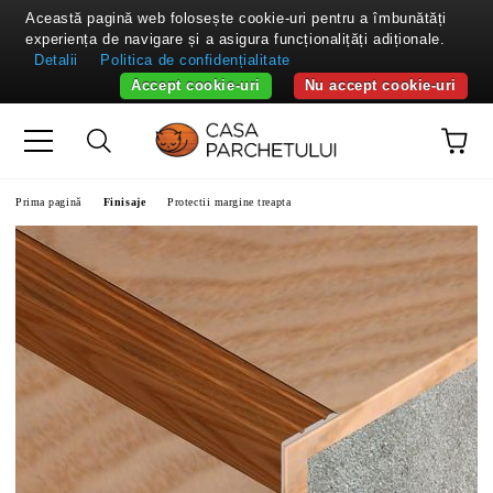
Această pagină web folosește cookie-uri pentru a îmbunătăți
experiența de navigare și a asigura funcționalițăți adiționale.
Detalii
Politica de confidențialitate
Accept cookie-uri
Nu accept cookie-uri
Prima pagină
Finisaje
Protectii margine treapta