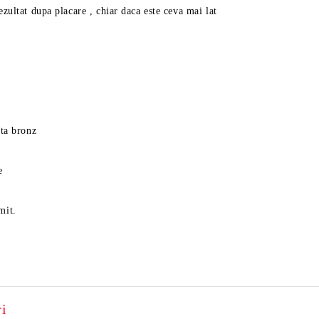
ezultat dupa placare , chiar daca este ceva mai lat
nta bronz
e
mit.
i