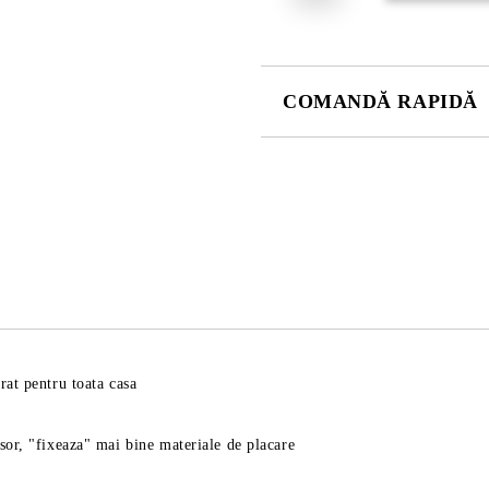
COMANDĂ RAPIDĂ
DOAR 4 CÂMPURI DE COMPLE
Sunt de acord cu
Politica 
Noi vă vom contacta pentru finaliz
rat pentru toata casa
usor, "fixeaza" mai bine materiale de placare