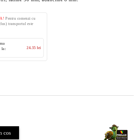
VA!
Pentru comenzi cu
us) transportul este
uma
24.35 lei
 la: