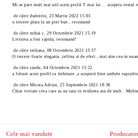
Mi se pare mult mai util acest profil T mai lat ... acopera rostul r
de către
dumitriu
,
23 Martie 2022 15:03
o trecere plata la un pret bun , recomand
de către
mihai c
,
29 Octombrie 2021 15:19
Livrarea a fost rapida, recomand!
de către
steliana
,
08 Octombrie 2021 13:37
O trecere foarte eleganta ,ieftina si de efect , mai ales cea in nua
de către
sandu
,
04 Octombrie 2021 15:22
a folosit acest profil ca imbinare ,a acoperit bine ambele suprafet
de către
Micota Adrian
,
25 Septembrie 2021 18:38
Chiar vroiam ceva care sa nu iasa in evidenta asa de mult . Multu
Cele mai vandute
Producator