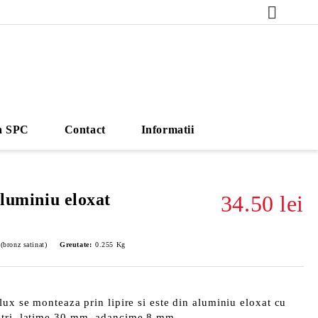
a SPC
Contact
Informatii
aluminiu eloxat
34.50 lei
bronz satinat)
Greutate:
0.255
Kg
lux se monteaza prin lipire si este din aluminiu eloxat cu
etri, latime 30 mm, adancime 8 mm.