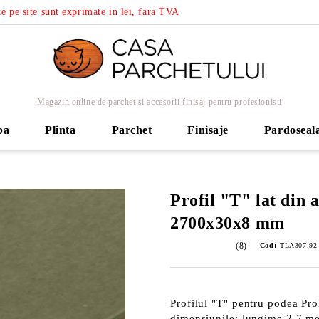
e pe site sunt exprimate in lei, fara TVA
Magazin online de parchet si accesorii finisaj pentru profesionisti
ba
Plinta
Parchet
Finisaje
Pardoseal
Profil "T" lat din 
2700x30x8 mm
(8)
Cod:
TLA307.92 (
Profilul "T" pentru podea Pro
dimensiunile: lungime 2.7 m