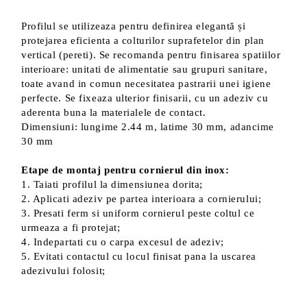
Profilul se utilizeaza pentru definirea elegantă și
protejarea eficienta a colturilor suprafetelor din plan
vertical (pereti). Se recomanda pentru finisarea spatiilor
interioare: unitati de alimentatie sau grupuri sanitare,
toate avand in comun necesitatea pastrarii unei igiene
perfecte. Se fixeaza ulterior finisarii, cu un adeziv cu
aderenta buna la materialele de contact.
Dimensiuni: lungime 2.44 m, latime 30 mm, adancime
30 mm
Etape de montaj pentru cornierul din inox:
1. Taiati profilul la dimensiunea dorita;
2. Aplicati adeziv pe partea interioara a cornierului;
3. Presati ferm si uniform cornierul peste coltul ce
urmeaza a fi protejat;
4. Indepartati cu o carpa excesul de adeziv;
5. Evitati contactul cu locul finisat pana la uscarea
adezivului folosit;