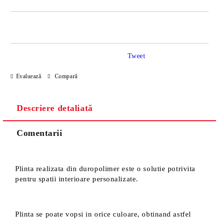
DOAR 4 CÂMPURI DE COMPLETAT
Tweet
Evaluează
Compară
Descriere detaliată
Sunt de acord cu
Politica de confidentialitate
Noi vă vom contacta pentru finalizarea comenzii.
Comentarii
Plinta realizata din duropolimer este o solutie potrivita
pentru spatii interioare personalizate.
Plinta se poate vopsi in orice culoare, obtinand astfel