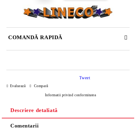
COMANDĂ RAPIDĂ
DOAR 4 CÂMPURI DE COMPLETAT
Tweet
Evaluează
Compară
Informatii privind conformitatea
Descriere detaliată
Sunt de acord cu
Politica de confidentialitate
Noi vă vom contacta pentru finalizarea comenzii.
Comentarii