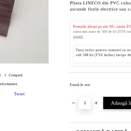
Plinta LINECO din PVC culoar
ascunde firele electrice sau ca
Preturile afisate pe site NU contin T
suma mai mare de 500 de lei (TVA incl
gratuit
Taxa curier pentru comenzi cu s
sub 500 lei (TVA inclus) incepe de
ă
Compară
onformitatea
Există în stoc
Tweet