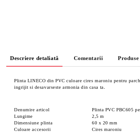
Descriere detaliată
Comentarii
Produse
Plinta LINECO din PVC culoare cires maroniu pentru parchet 
ingrijit si desavarseste armonia din casa ta.
Denumire articol
Plinta PVC PBC605 pen
Lungime
2,5 m
Dimensiune plinta
60 x 20 mm
Culoare accesorii
Cires maroniu