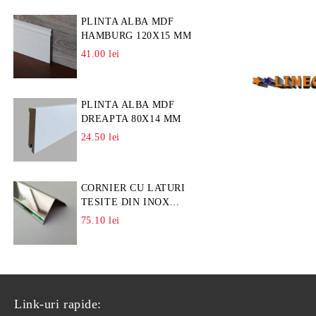
PLINTA ALBA MDF
HAMBURG 120X15 MM
41.00 lei
PLINTA ALBA MDF
DREAPTA 80X14 MM
24.50 lei
CORNIER CU LATURI
TESITE DIN INOX
L=A=25MM
75.10 lei
Link-uri rapide: