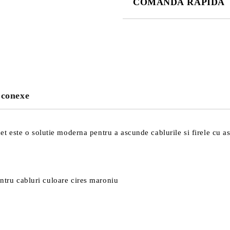
COMANDĂ RAPIDĂ
DOAR 4 CÂMPURI DE COMPLE
Sunt de acord cu
Politica 
Noi vă vom contacta pentru finaliz
 conexe
este o solutie moderna pentru a ascunde cablurile si firele cu asp
tru cabluri culoare cires maroniu