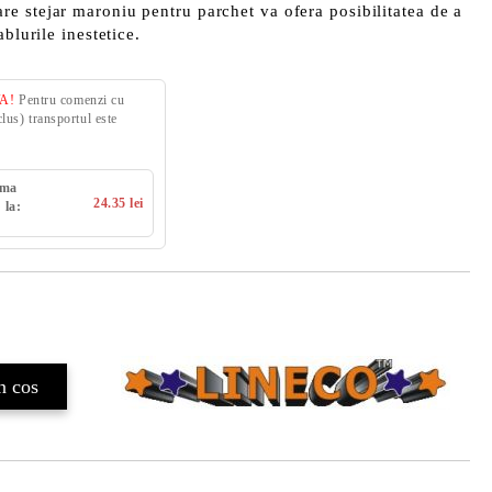
e stejar maroniu pentru parchet va ofera posibilitatea de a
blurile inestetice.
VA!
Pentru comenzi cu
us) transportul este
uma
24.35 lei
 la: