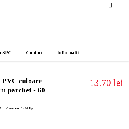
a SPC
Contact
Informatii
 PVC culoare
13.70 lei
ru parchet - 60
7
Greutate:
0.406
Kg