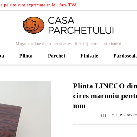
e pe site sunt exprimate in lei, fara TVA
Magazin online de parchet si accesorii finisaj pentru profesionisti
ba
Plinta
Parchet
Finisaje
Pardoseal
Plinta LINECO din
cires maroniu pent
mm
(1)
Cod:
PBC605.26