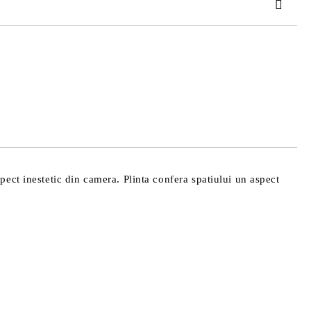
TAT
de confidentialitate
area comenzii.
ect inestetic din camera. Plinta confera spatiului un aspect