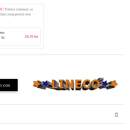
VA!
Pentru comenzi cu
us) transportul este
uma
24.35 lei
 la:
TAT