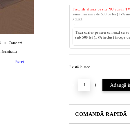
Preturile afisate pe site NU contin T
suma mai mare de 500 de lei (TVA incl
gratuit
Taxa curier pentru comenzi cu s
sub 500 lei (TVA inclus) incepe de
ă
Compară
onformitatea
Tweet
Există în stoc
COMANDĂ RAPIDĂ
DOAR 4 CÂMPURI DE COMPLE