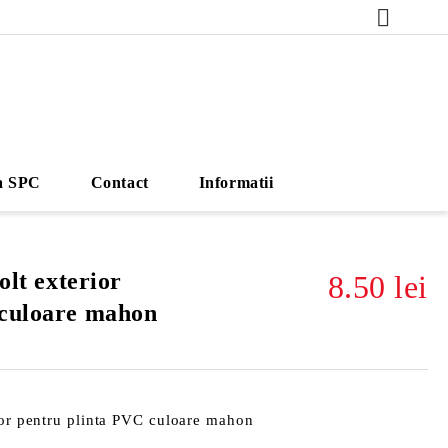
a SPC
Contact
Informatii
olt exterior
8.50 lei
 culoare mahon
rior pentru plinta PVC culoare mahon