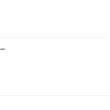
de confidentialitate
area comenzii.
ate.