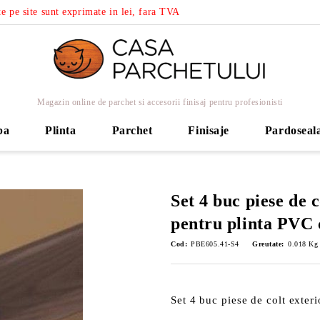
e pe site sunt exprimate in lei, fara TVA
Magazin online de parchet si accesorii finisaj pentru profesionisti
ba
Plinta
Parchet
Finisaje
Pardoseal
Set 4 buc piese de c
pentru plinta PVC
Cod:
PBE605.41-S4
Greutate:
0.018
Kg
Set 4 buc piese de colt exte