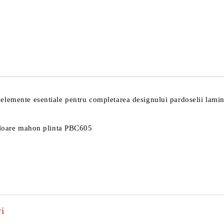
Sunt de acord cu
Politica 
Noi vă vom contacta pentru finaliz
elemente esentiale pentru completarea designului pardoselii lamin
culoare mahon plinta PBC605
i