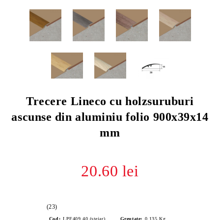
Trecere Lineco cu holzsuruburi
ascunse din aluminiu folio 900x39x14
mm
20.60 lei
(23)
Cod:
LPF409.40 (stejar)
Greutate:
0.135
Kg