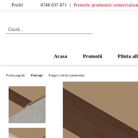
Profil
0748 037 071
|
Preturile produselor comercializat
Acasa
Promotii
Plinta al
Prima pagină
Finisaje
Praguri trecere pardoseala