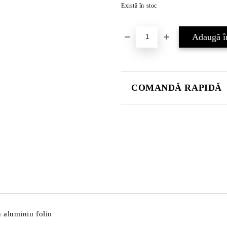
Există în stoc
COMANDĂ RAPIDĂ
DOAR 4 CÂMPURI DE COMPLE
Sunt de acord cu
Politica 
Noi vă vom contacta pentru finaliz
 aluminiu folio