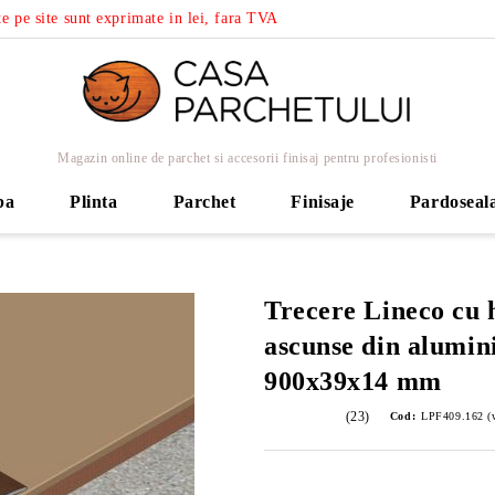
e pe site sunt exprimate in lei, fara TVA
Magazin online de parchet si accesorii finisaj pentru profesionisti
ba
Plinta
Parchet
Finisaje
Pardoseal
Trecere Lineco cu 
ascunse din alumini
900x39x14 mm
(23)
Cod:
LPF409.162 (