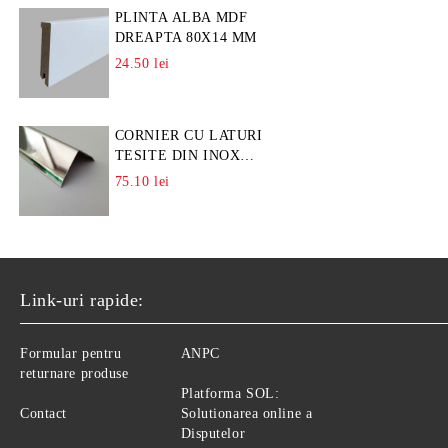
PLINTA ALBA MDF
DREAPTA 80X14 MM
24.50 lei
CORNIER CU LATURI
TESITE DIN INOX
L=A=25MM
75.10 lei
Link-uri rapide:
Formular pentru
ANPC
returnare produse
Platforma SOL:
Contact
Solutionarea online a
Disputelor