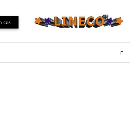
TAT
de confidentialitate
area comenzii.