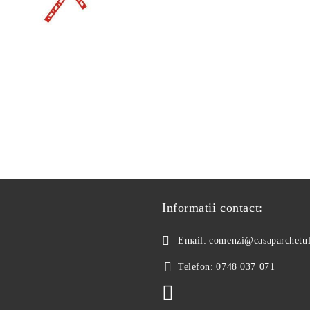
Informatii contact:
Email:
comenzi@casaparchetul
Telefon:
0748 037 071