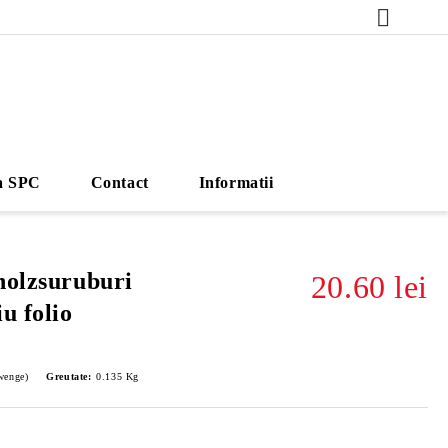
a SPC
Contact
Informatii
holzsuruburi
20.60 lei
u folio
wenge)
Greutate:
0.135
Kg