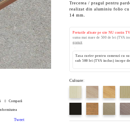
Trecerea / pragul pentru pard
realizat din aluminiu folio 
14 mm.
Preturile afisate pe site NU contin T
suma mai mare de 500 de lei (TVA incl
gratuit
Taxa curier pentru comenzi cu s
sub 500 lei (TVA inclus) incepe de
Culoare:
ă
Compară
onformitatea
Tweet