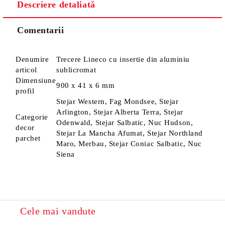
Descriere detaliată
Sunt de acord cu
Politica de confidentialitate
Noi vă vom contacta pentru finalizarea comenzii.
Comentarii
Denumire
Trecere Lineco cu insertie din aluminiu
articol
sublicromat
Dimensiune
900 x 41 x 6 mm
profil
Stejar Western, Fag Mondsee, Stejar
Arlington, Stejar Alberta Terra, Stejar
Categorie
Odenwald, Stejar Salbatic, Nuc Hudson,
decor
Stejar La Mancha Afumat, Stejar Northland
parchet
Maro, Merbau, Stejar Coniac Salbatic, Nuc
Siena
Cele mai vandute