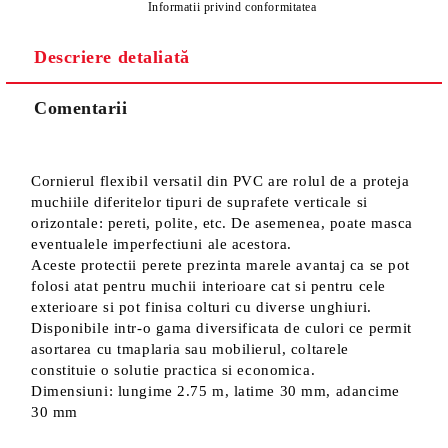
Informatii privind conformitatea
Descriere detaliată
Sunt de acord cu
Politica de confidentialitate
Noi vă vom contacta pentru finalizarea comenzii.
Comentarii
Cornierul flexibil versatil din PVC are rolul de a proteja
muchiile diferitelor tipuri de suprafete verticale si
orizontale: pereti, polite, etc. De asemenea, poate masca
eventualele imperfectiuni ale acestora.
Aceste protectii perete prezinta marele avantaj ca se pot
folosi atat pentru muchii interioare cat si pentru cele
exterioare si pot finisa colturi cu diverse unghiuri.
Disponibile intr-o gama diversificata de culori ce permit
asortarea cu tmaplaria sau mobilierul, coltarele
constituie o solutie practica si economica.
Dimensiuni: lungime 2.75 m, latime 30 mm, adancime
30 mm