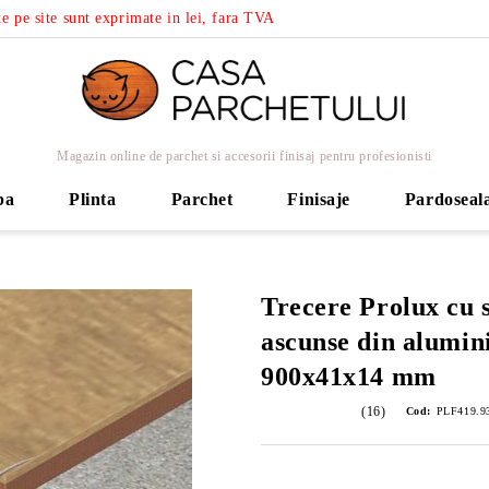
e pe site sunt exprimate in lei, fara TVA
Magazin online de parchet si accesorii finisaj pentru profesionisti
ba
Plinta
Parchet
Finisaje
Pardoseal
Trecere Prolux cu 
ascunse din alumini
900x41x14 mm
(16)
Cod:
PLF419.93