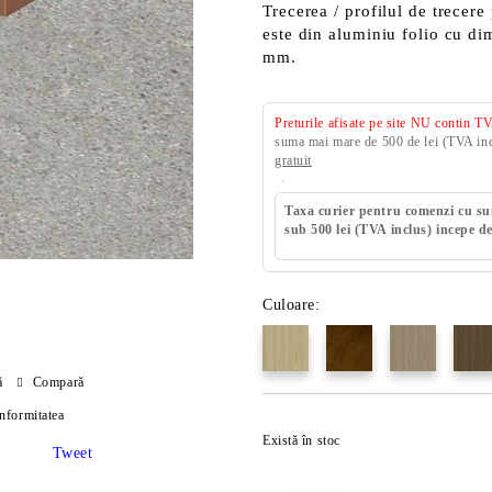
Trecerea / profilul de trecer
este din aluminiu folio cu d
mm.
Preturile afisate pe site NU contin T
suma mai mare de 500 de lei (TVA incl
gratuit
Taxa curier pentru comenzi cu s
sub 500 lei (TVA inclus) incepe de
Culoare:
ă
Compară
onformitatea
Există în stoc
Tweet