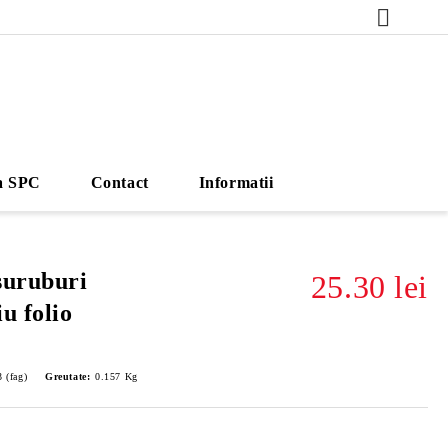
a SPC
Contact
Informatii
suruburi
25.30 lei
u folio
 (fag)
Greutate:
0.157
Kg