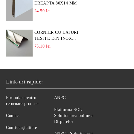
DREAPTA 80X14 MM
24.50 lei
CORNIER CU LATURI
TESITE DIN INOX
L=A=25MM
75.10 lei
Link-uri rapide:
Formular pentru
ANPC
returnare produse
Platforma SOL:
Contact
Solutionarea online a
Disputelor
Confidenţialitate
ANPC - Solutionarea