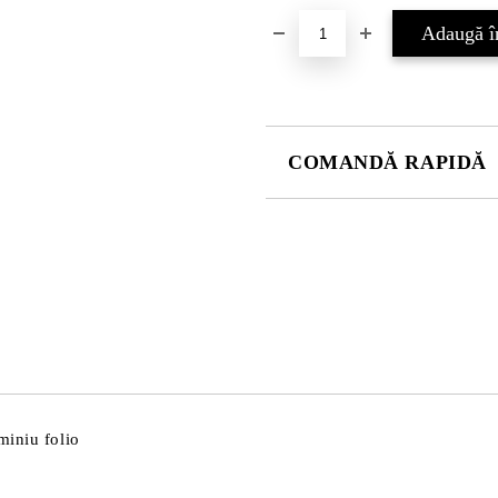
COMANDĂ RAPIDĂ
DOAR 4 CÂMPURI DE COMPLE
Sunt de acord cu
Politica 
Noi vă vom contacta pentru finaliz
miniu folio