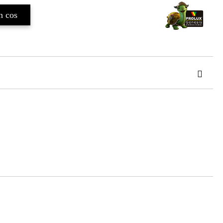
TAT
de confidentialitate
area comenzii.