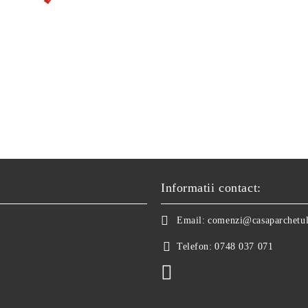
Informatii contact:
Email:
comenzi@casaparchetul
Telefon:
0748 037 071