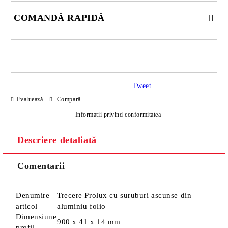
COMANDĂ RAPIDĂ
DOAR 4 CÂMPURI DE COMPLETAT
Tweet
Evaluează
Compară
Informatii privind conformitatea
Descriere detaliată
Sunt de acord cu
Politica de confidentialitate
Noi vă vom contacta pentru finalizarea comenzii.
Comentarii
Denumire
Trecere Prolux cu suruburi ascunse din
articol
aluminiu folio
Dimensiune
900 x 41 x 14 mm
profil