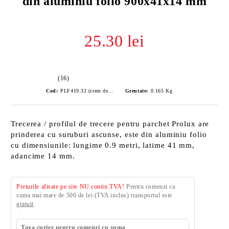
din aluminiu folio 900x41x14 mm
25.30 lei
(16)
Cod:
PLF419.32 (crem deschis)
Greutate:
0.165
Kg
Trecerea / profilul de trecere pentru parchet Prolux are
prinderea cu suruburi ascunse, este din aluminiu folio
cu dimensiunile: lungime 0.9 metri, latime 41 mm,
adancime 14 mm.
Preturile afisate pe site NU contin TVA!
Pentru comenzi cu
suma mai mare de 500 de lei (TVA inclus) transportul este
gratuit
Taxa curier pentru comenzi cu suma