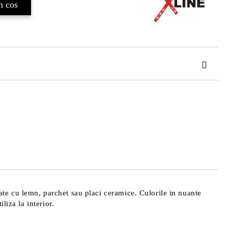
TAT
de confidentialitate
area comenzii.
isate cu lemn, parchet sau placi ceramice. Culorile in nuante
liza la interior.