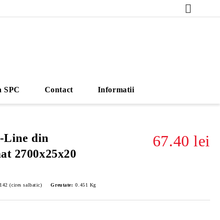
a SPC
Contact
Informatii
-Line din
67.40 lei
mat 2700x25x20
42 (cires salbatic)
Greutate:
0.451
Kg