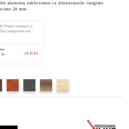
 din aluminiu sublicromat cu dimensiunile: lungime
ancime 20 mm.
VA!
Pentru comenzi cu
us) transportul este
uma
24.35 lei
 la: