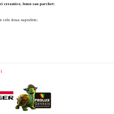
aci ceramice, lemn sau parchet:
re cele doua suprafete;
i