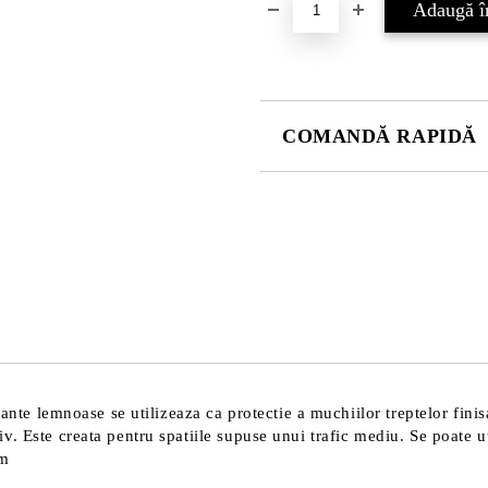
COMANDĂ RAPIDĂ
DOAR 4 CÂMPURI DE COMPLE
Sunt de acord cu
Politica 
Noi vă vom contacta pentru finaliz
uante lemnoase se utilizeaza ca protectie a muchiilor treptelor fin
 Este creata pentru spatiile supuse unui trafic mediu. Se poate uti
mm