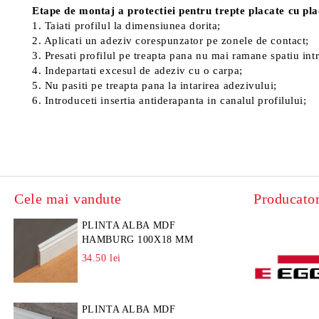
Etape de montaj a protectiei pentru trepte placate cu pl
1. Taiati profilul la dimensiunea dorita;
2. Aplicati un adeziv corespunzator pe zonele de contact;
3. Presati profilul pe treapta pana nu mai ramane spatiu int
4. Indepartati excesul de adeziv cu o carpa;
5. Nu pasiti pe treapta pana la intarirea adezivului;
6. Introduceti insertia antiderapanta in canalul profilului;
Cele mai vandute
Producator
PLINTA ALBA MDF
HAMBURG 100X18 MM
34.50 lei
PLINTA ALBA MDF