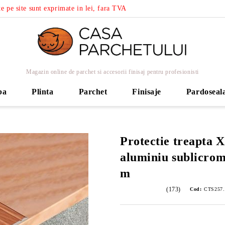
e pe site sunt exprimate in lei, fara TVA
Magazin online de parchet si accesorii finisaj pentru profesionisti
ba
Plinta
Parchet
Finisaje
Pardoseal
Protectie treapta X
aluminiu sublicro
m
(173)
Cod:
CTS257.1