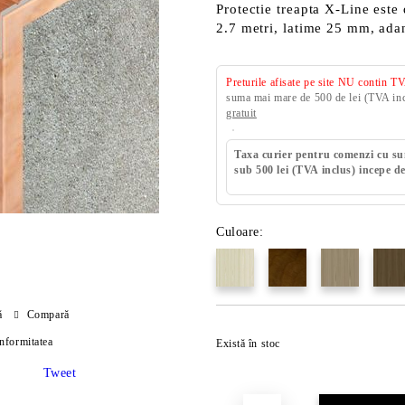
Protectie treapta X-Line este
2.7 metri, latime 25 mm, ad
Preturile afisate pe site NU contin T
suma mai mare de 500 de lei (TVA incl
gratuit
Taxa curier pentru comenzi cu s
sub 500 lei (TVA inclus) incepe de
Culoare:
ă
Compară
onformitatea
Există în stoc
Tweet