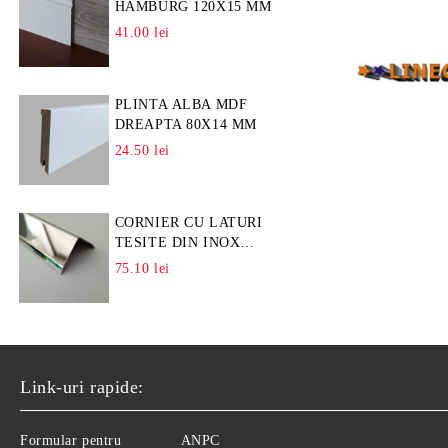
HAMBURG 120X15 MM
41.00 lei
PLINTA ALBA MDF
DREAPTA 80X14 MM
24.50 lei
CORNIER CU LATURI
TESITE DIN INOX
L=A=25MM
75.10 lei
Link-uri rapide:
Formular pentru
ANPC