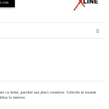
TAT
de confidentialitate
area comenzii.
isate cu lemn, parchet sau placi ceramice. Culorile in nuante
liza la interior.