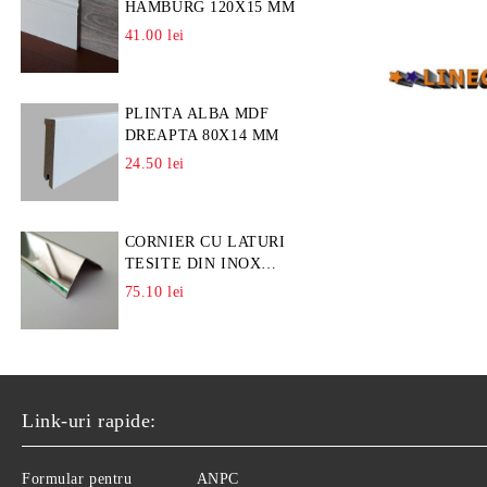
HAMBURG 120X15 MM
41.00 lei
PLINTA ALBA MDF
DREAPTA 80X14 MM
24.50 lei
CORNIER CU LATURI
TESITE DIN INOX
L=A=25MM
75.10 lei
Link-uri rapide:
Formular pentru
ANPC