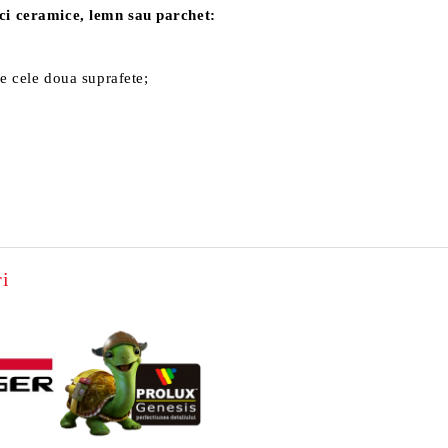
aci ceramice, lemn sau parchet:
re cele doua suprafete;
i