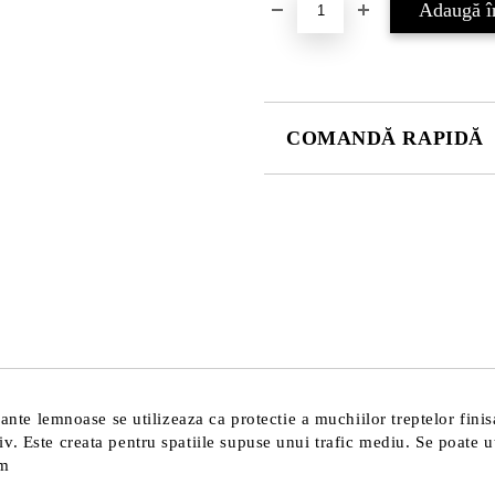
COMANDĂ RAPIDĂ
DOAR 4 CÂMPURI DE COMPLE
Sunt de acord cu
Politica 
Noi vă vom contacta pentru finaliz
uante lemnoase se utilizeaza ca protectie a muchiilor treptelor fin
 Este creata pentru spatiile supuse unui trafic mediu. Se poate uti
mm