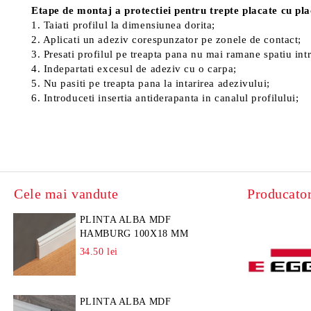
Etape de montaj a protectiei pentru trepte placate cu pl
1. Taiati profilul la dimensiunea dorita;
2. Aplicati un adeziv corespunzator pe zonele de contact;
3. Presati profilul pe treapta pana nu mai ramane spatiu int
4. Indepartati excesul de adeziv cu o carpa;
5. Nu pasiti pe treapta pana la intarirea adezivului;
6. Introduceti insertia antiderapanta in canalul profilului;
Cele mai vandute
Producator
PLINTA ALBA MDF
HAMBURG 100X18 MM
34.50 lei
PLINTA ALBA MDF