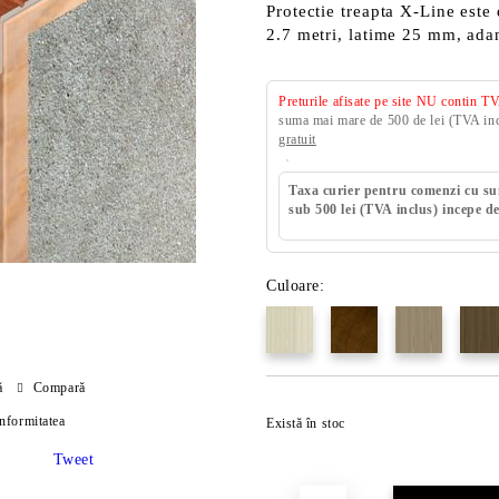
Protectie treapta X-Line este
2.7 metri, latime 25 mm, ad
Preturile afisate pe site NU contin T
suma mai mare de 500 de lei (TVA incl
gratuit
Taxa curier pentru comenzi cu s
sub 500 lei (TVA inclus) incepe de
Culoare:
ă
Compară
onformitatea
Există în stoc
Tweet