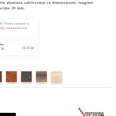
 din aluminiu sublicromat cu dimensiunile: lungime
ancime 20 mm.
VA!
Pentru comenzi cu
us) transportul este
uma
24.35 lei
 la: