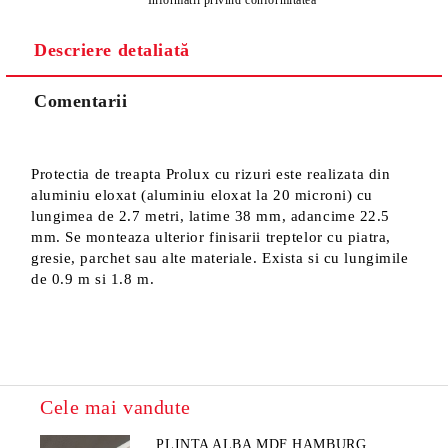
Descriere detaliată
Sunt de acord cu
Politica de confidentialitate
Noi vă vom contacta pentru finalizarea comenzii.
Comentarii
Protectia de treapta Prolux cu rizuri este realizata din
aluminiu eloxat (aluminiu eloxat la 20 microni) cu
lungimea de 2.7 metri, latime 38 mm, adancime 22.5
mm. Se monteaza ulterior finisarii treptelor cu piatra,
gresie, parchet sau alte materiale. Exista si cu lungimile
de 0.9 m si 1.8 m.
Cele mai vandute
PLINTA ALBA MDF HAMBURG