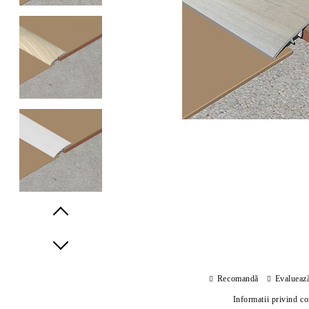
Prev
Next
Recomandă
Evalueaz
Informatii privind c