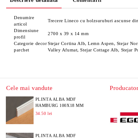
Descriere detaliată
Comentarii
Denumire
Trecere Lineco cu holzsuruburi ascunse din
articol
Dimensiune
2700 x 39 x 14 mm
profil
Categorie decor
Stejar Cortina Alb, Lemn Aspen, Stejar Nor
parchet
Valley Afumat, Stejar Cottage Alb, Stejar Po
Cele mai vandute
Producator
PLINTA ALBA MDF
HAMBURG 100X18 MM
34.50 lei
PLINTA ALBA MDF