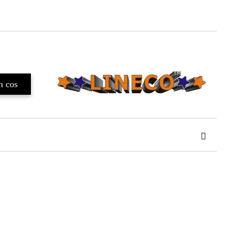
TAT
de confidentialitate
area comenzii.