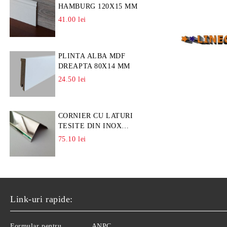
HAMBURG 120X15 MM
41.00 lei
PLINTA ALBA MDF
DREAPTA 80X14 MM
24.50 lei
CORNIER CU LATURI
TESITE DIN INOX
L=A=25MM
75.10 lei
Link-uri rapide:
Formular pentru
ANPC