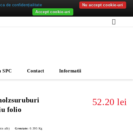
ica de confidențialitate
Nu accept cookie-uri
Accept cookie-uri
a SPC
Contact
Informatii
holzsuruburi
52.20 lei
u folio
in alb)
Greutate:
0.395
Kg