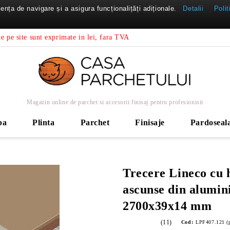
nța de navigare și a asigura funcționalițăți adiționale.
Detalii
Polit
e pe site sunt exprimate in lei, fara TVA
Magazin online de parchet si accesorii finisaj pentru profesionisti
ba
Plinta
Parchet
Finisaje
Pardoseal
Trecere Lineco cu 
ascunse din alumini
2700x39x14 mm
(11)
Cod:
LPF407.121 (p