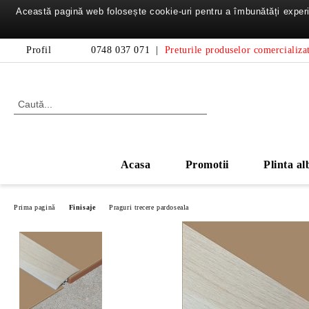
Această pagină web folosește cookie-uri pentru a îmbunătăți experie
Profil
0748 037 071
|
Preturile produselor comercializat
Acasa
Promotii
Plinta al
Prima pagină
Finisaje
Praguri trecere pardoseala