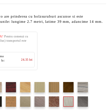
eco are prinderea cu holzsuruburi ascunse si este
iunile: lungime 2.7 metri, latime 39 mm, adancime 14 mm.
VA!
Pentru comenzi cu
us) transportul este
uma
24.35 lei
 la: