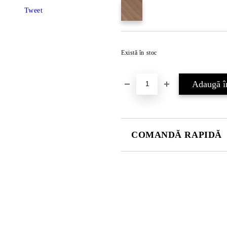
Tweet
Există în stoc
COMANDĂ RAPIDĂ
DOAR 4 CÂMPURI DE COMPLE
Sunt de acord cu
Politica 
Noi vă vom contacta pentru finaliz