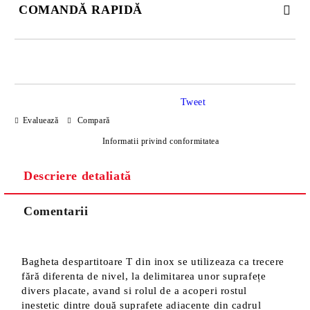
COMANDĂ RAPIDĂ
DOAR 4 CÂMPURI DE COMPLETAT
Tweet
Evaluează
Compară
Informatii privind conformitatea
Descriere detaliată
Sunt de acord cu
Politica de confidentialitate
Noi vă vom contacta pentru finalizarea comenzii.
Comentarii
Bagheta despartitoare T din inox se utilizeaza ca trecere
fără diferenta de nivel, la delimitarea unor suprafețe
divers placate, avand si rolul de a acoperi rostul
inestetic dintre două suprafete adiacente din cadrul