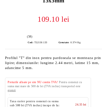
15x5mm
109.10 lei
(58)
Cod:
TLI150.133
Greutate:
0.374
Kg
Profilul "T" din inox pentru pardoseala se monteaza prin
lipire; dimensiunile: lungime 2.44 metri, latime 15 mm,
adancime 5 mm.
Preturile afisate pe site NU contin TVA!
Pentru comenzi cu
suma mai mare de 500 de lei (TVA inclus) transportul este
gratuit
Taxa curier pentru comenzi cu suma
24.35 lei
sub 500 lei (TVA inclus) incepe de la: