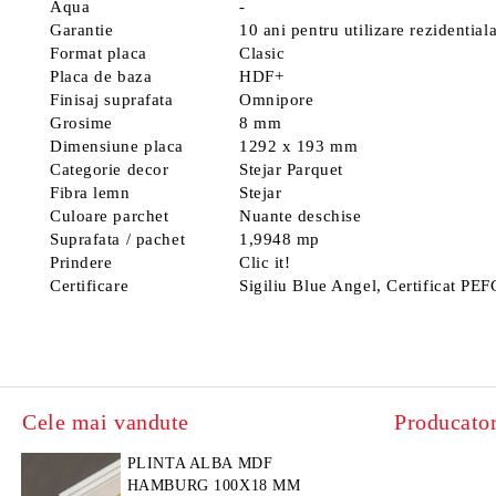
Aqua
-
Garantie
10 ani pentru utilizare rezidentia
Format placa
Clasic
Placa de baza
HDF+
Finisaj suprafata
Omnipore
Grosime
8 mm
Dimensiune placa
1292 x 193 mm
Categorie decor
Stejar Parquet
Fibra lemn
Stejar
Culoare parchet
Nuante deschise
Suprafata / pachet
1,9948 mp
Prindere
Clic it!
Certificare
Sigiliu Blue Angel, Certificat P
Cele mai vandute
Producator
PLINTA ALBA MDF
HAMBURG 100X18 MM