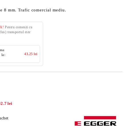
me 8 mm. Trafic comercial mediu.
VA!
Pentru comenzi cu
us) transportul este
uma
43.25 lei
 la:
92.7
lei
achet