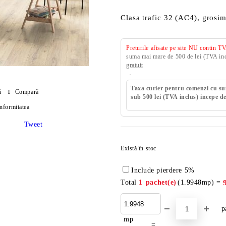
Clasa trafic 32 (AC4), grosi
Preturile afisate pe site NU contin T
suma mai mare de 500 de lei (TVA incl
gratuit
Taxa curier pentru comenzi cu s
ă
Compară
sub 500 lei (TVA inclus) incepe de
onformitatea
Tweet
Există în stoc
Include pierdere 5%
Total
1
pachet(e)
(
1.9948
mp) =
p
mp