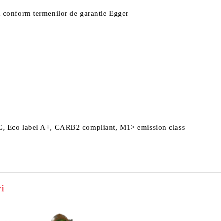
la conform termenilor de garantie Egger
EFC, Eco label A+, CARB2 compliant, M1> emission class
i