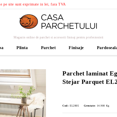
e pe site sunt exprimate in lei, fara TVA
Magazin online de parchet si accesorii finisaj pentru profesionisti
ba
Plinta
Parchet
Finisaje
Pardoseal
Parchet laminat E
Stejar Parquet EL2
Cod:
EL2805
Greutate:
14.900
Kg