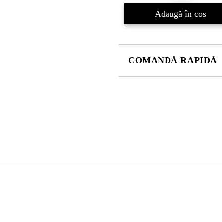
COMANDĂ RAPIDĂ
DOAR 4 CÂMPURI DE COMPLE
Sunt de acord cu
Politica 
Noi vă vom contacta pentru finaliz