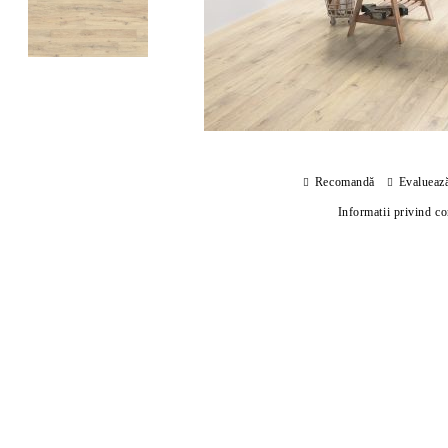
Recomandă
Evalueaz
Informatii privind c