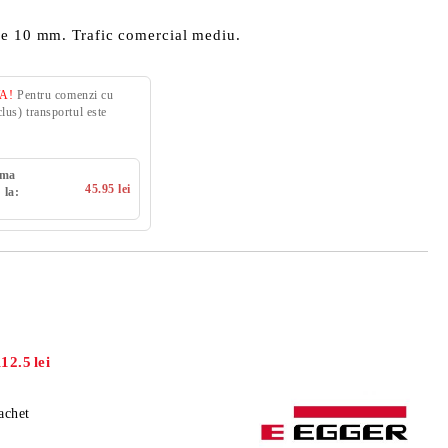
me 10 mm. Trafic comercial mediu.
VA!
Pentru comenzi cu
us) transportul este
uma
45.95 lei
 la:
112.5
lei
achet