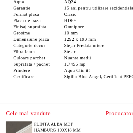
Aqua
AQ24
Garantie
15 ani pentru utilizare rezidentia
Format placa
Clasic
Placa de baza
HDF+
Finisaj suprafata
Omnipore
Grosime
10 mm
Dimensiune placa
1292 x 193 mm
Categorie decor
Stejar Predaia miere
Fibra lemn
Stejar
Culoare parchet
Nuante medii
Suprafata / pachet
1,7455 mp
Prindere
Aqua Clic it!
Certificare
Sigiliu Blue Angel, Certificat P
Cele mai vandute
Producator
PLINTA ALBA MDF
HAMBURG 100X18 MM