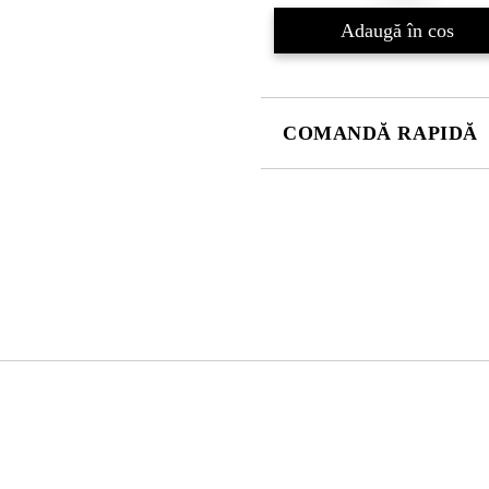
COMANDĂ RAPIDĂ
DOAR 4 CÂMPURI DE COMPLE
Sunt de acord cu
Politica 
Noi vă vom contacta pentru finaliz