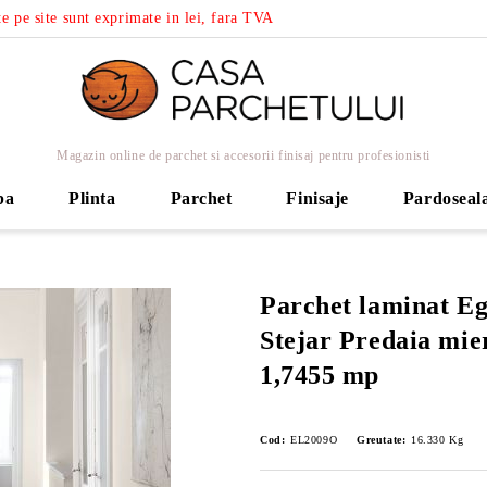
e pe site sunt exprimate in lei, fara TVA
Magazin online de parchet si accesorii finisaj pentru profesionisti
ba
Plinta
Parchet
Finisaje
Pardoseal
Parchet laminat E
Stejar Predaia mi
1,7455 mp
Cod:
EL2009O
Greutate:
16.330
Kg