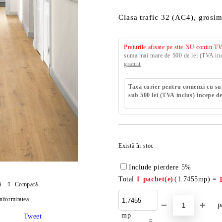
Clasa trafic 32 (AC4), grosi
Preturile afisate pe site NU contin T
suma mai mare de 500 de lei (TVA incl
gratuit
Taxa curier pentru comenzi cu s
sub 500 lei (TVA inclus) incepe de
Există în stoc
Include pierdere 5%
Total
1
pachet(e)
(
1.7455
mp) =
ă
Compară
onformitatea
p
mp
Tweet