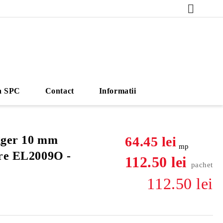
a SPC
Contact
Informatii
gger 10 mm
64.45 lei
mp
ere EL2009O -
112.50 lei
pachet
112.50 lei