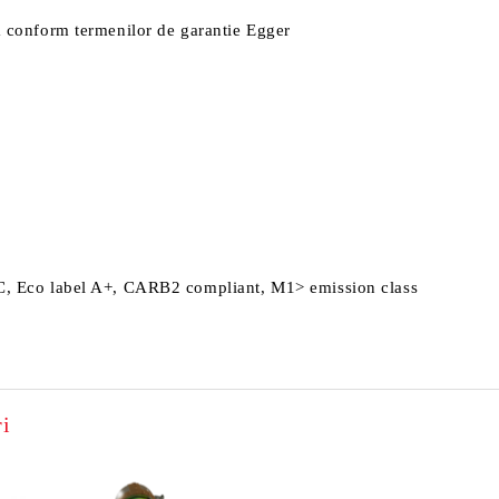
la conform termenilor de garantie Egger
EFC, Eco label A+, CARB2 compliant, M1> emission class
i