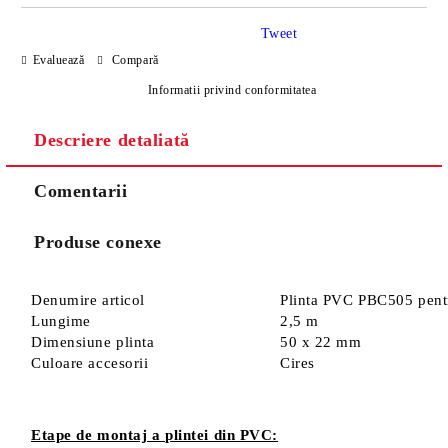
Tweet
Evaluează
Compară
Informatii privind conformitatea
Descriere detaliată
Sunt de acord cu
Politica de confidentialitate
Noi vă vom contacta pentru finalizarea comenzii.
Comentarii
Produse conexe
Denumire articol
Plinta PVC PBC505 pentr
Lungime
2,5 m
Dimensiune plinta
50 x 22 mm
Culoare accesorii
Cires
Etape de montaj a plintei din PVC: