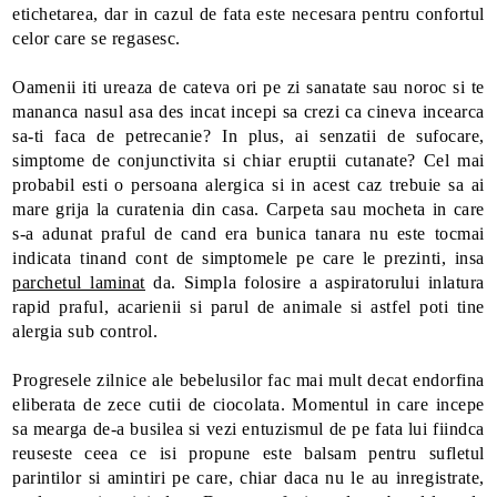
etichetarea, dar in cazul de fata este necesara pentru confortul
celor care se regasesc.
Oamenii iti ureaza de cateva ori pe zi sanatate sau noroc si te
mananca nasul asa des incat incepi sa crezi ca cineva incearca
sa-ti faca de petrecanie? In plus, ai senzatii de sufocare,
simptome de conjunctivita si chiar eruptii cutanate? Cel mai
probabil esti o persoana alergica si in acest caz trebuie sa ai
mare grija la curatenia din casa. Carpeta sau mocheta in care
s-a adunat praful de cand era bunica tanara nu este tocmai
indicata tinand cont de simptomele pe care le prezinti, insa
parchetul laminat
da. Simpla folosire a aspiratorului inlatura
rapid praful, acarienii si parul de animale si astfel poti tine
alergia sub control.
Progresele zilnice ale bebelusilor fac mai mult decat endorfina
eliberata de zece cutii de ciocolata. Momentul in care incepe
sa mearga de-a busilea si vezi entuzismul de pe fata lui fiindca
reuseste ceea ce isi propune este balsam pentru sufletul
parintilor si amintiri pe care, chiar daca nu le au inregistrate,