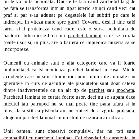
nu le vor uita niciodata. Dar ce te faci cand zambetul larg de
pe fata se transforma intr-un tipat isteric atunci cand vezi cat
praf si par s-au adunat pe degetelele lui subtiri pe care le
indreapta in viteza mare spre gura? Covorul, desi ii tine cald
iarna si il protejeaza cand cade, este o sursa nelimitata de
bacterii. Inlocuieste-l cu un
parchet laminat
care se curata
foarte usor si, in plus, are o bariera ce impiedica mizeria sa se
incorporeze.
Oamenii cu animale sunt o alta categorie care va fi foarte
multumita daca isi monteaza parchet laminat in casa. Micile
accidente care nu sunt straine nici unui iubitor de animale sau
gherutele in curs de ascutire ale pisicutelor sunt doar cateva
dintre inadvertentele cu un alt tip de
parchet
sau
mocheta
.
Parchetul laminat se curata foarte usor, deci nu se supara daca
micutul tau patruped nu se mai poate tine pana afara si in
plus, daca stii ca pisicuta are un obicei de a zgaria
podeaua
,
alege un parchet laminat cu un strat de uzura mai ridicat.
Unii oameni sunt obsesivi compulsivi, dar nu toti sunt
compatibili cu parchetul laminat. Cei obsedati de curatenie, in