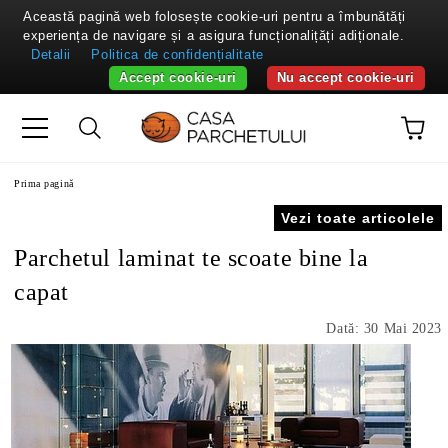
Această pagină web folosește cookie-uri pentru a îmbunătăți
experiența de navigare și a asigura funcționalițăți adiționale.
Detalii
Politica de confidențialitate
Accept cookie-uri
Nu accept cookie-uri
Prima pagină
Vezi toate articolele
Parchetul laminat te scoate bine la
capat
Dată: 30 Mai 2023